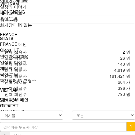
연예가Chatting
VIETNAM
일상의 이야기
HONGKONG
재테크 정보
육아/교육
공지사항
화개장터 IN 일본
FRANCE
STATS
FRANCE 메인
GlobalHIT
현재 접속자
2 명
연예가Chatting
오늘 방문자
26 명
일상의 이야기
어제 방문자
140 명
재테크 정보
최대 방문자
4,819 명
육아/교육
전체 방문자
181,421 명
화개장터 IN 프랑스
전체 게시물
204 개
전체 댓글수
396 개
VIETNAM
전체 회원수
793 명
VIETNAM 메인
SEARCH
GlobalHIT
연예가Chatting
일상의 이야기
재테크 정보
육아/교육