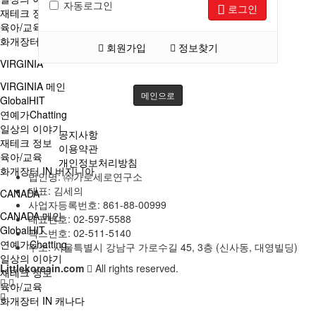
자동로그인
로그인
재테크 정보
육아/교육
화개장터 IN LA
회원가입
정보찾기
VIRGINIA
VIRGINIA 메인
메인으로
GlobalHIT
연예가Chatting
일상의 이야기
공지사항
재테크 정보
이용약관
육아/교육
개인정보처리방침
화개장터 IN 버지니아
법인명: ㈜가로세로연구소
대표: 김세의
CANADA
사업자등록번호: 861-88-00999
CANADA 메인
대표번호: 02-597-5588
GlobalHIT
팩스번호: 02-511-5140
연예가Chatting
주소: 서울특별시 강남구 가로수길 45, 3층 (신사동, 대영빌딩)
일상의 이야기
Littlekoreain.com
All rights reserved.
재테크 정보
육아/교육
화개장터 IN 캐나다