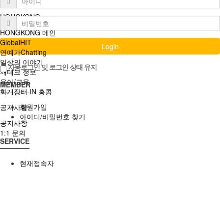
화개장터 IN 배트남
HONGKONG
HONGKONG 메인
GlobalHIT
Login
연예가Chatting
일상의 이야기
자동로그인 및 로그인 상태 유지
재테크 정보
육아/교육
MEMBER
화개장터 IN 홍콩
회원가입
공지사항
아이디/비밀번호 찾기
공지사항
1:1 문의
SERVICE
현재접속자