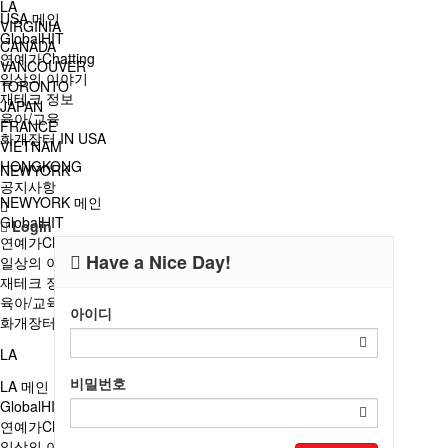
LA
USA 메인
VIRGINIA
GlobalHIT
CANADA
연예가Chatting
VANCOUVER
일상의 이야기
TORONTO
재테크 정보
JAPAN
육아/교육
FRANCE
화개장터 IN USA
VIETNAM
HONGKONG
NEWYORK
공지사항
NEWYORK 메인
GlobalHIT
Login
연예가Chatting
Have a Nice Day!
일상의 이야기
재테크 정보
육아/교육
아이디
화개장터 IN 뉴욕
LA
비밀번호
LA 메인
GlobalHIT
연예가Chatting
일상의 이야기