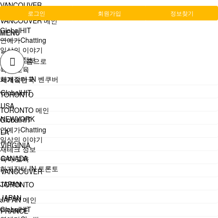
VANCOUVER
로그인
회원가입
정보찾기
VANCOUVER 메인
GlobalHIT
MENU
연예가Chatting
일상의 이야기
재테크 정보
홈으로
육아/교육
화개장터 IN 벤쿠버
세계속한국
GlobalHIT
TORONTO
USA
TORONTO 메인
NEWYORK
GlobalHIT
연예가Chatting
LA
일상의 이야기
VIRGINIA
재테크 정보
CANADA
육아/교육
화개장터 IN 토론토
VANCOUVER
JAPAN
TORONTO
JAPAN
JAPAN 메인
GlobalHIT
FRANCE