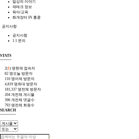
일상의 이야기
재테크 정보
육아/교육
화개장터 IN 홍콩
공지사항
공지사항
1:1 문의
STATS
2(
1
) 명
현재 접속자
82 명
오늘 방문자
110 명
어제 방문자
4,819 명
최대 방문자
181,337 명
전체 방문자
204 개
전체 게시물
396 개
전체 댓글수
793 명
전체 회원수
SEARCH