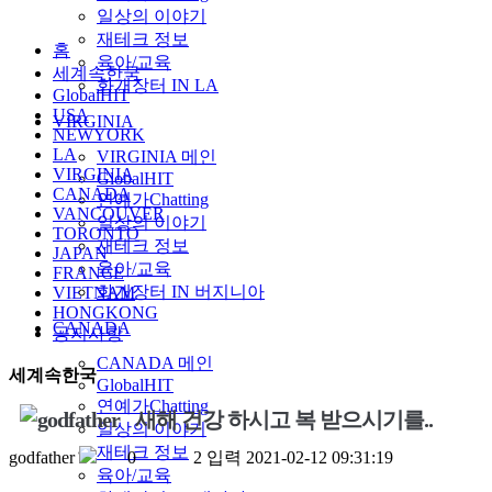
일상의 이야기
재테크 정보
홈
육아/교육
세계속한국
화개장터 IN LA
GlobalHIT
USA
VIRGINIA
NEWYORK
LA
VIRGINIA 메인
VIRGINIA
GlobalHIT
CANADA
연예가Chatting
VANCOUVER
일상의 이야기
TORONTO
재테크 정보
JAPAN
육아/교육
FRANCE
화개장터 IN 버지니아
VIETNAM
HONGKONG
CANADA
공지사항
CANADA 메인
세계속한국
GlobalHIT
연예가Chatting
새해 건강 하시고 복 받으시기를..
일상의 이야기
재테크 정보
godfather
0
2
입력
2021-02-12 09:31:19
육아/교육