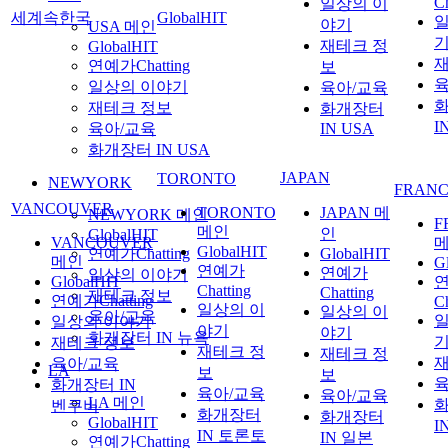
Ch
일상의 이
세계속한국
GlobalHIT
일
야기
USA 메인
재테크 정
GlobalHIT
재
연예가Chatting
보
육
일상의 이야기
육아/교육
재테크 정보
화개장터
I
육아/교육
IN USA
화개장터 IN USA
JAPAN
TORONTO
NEWYORK
FRAN
VANCOUVER
TORONTO
JAPAN 메
NEWYORK 메인
F
메인
인
GlobalHIT
VANCOUVER
GlobalHIT
연예가Chatting
GlobalHIT
메인
G
연예가
연예가
일상의 이야기
GlobalHIT
Chatting
Chatting
재테크 정보
연예가Chatting
Ch
일상의 이
일상의 이
육아/교육
일
일상의 이야기
야기
야기
화개장터 IN 뉴욕
재테크 정보
재테크 정
재테크 정
재
육아/교육
LA
보
보
육
화개장터 IN
육아/교육
육아/교육
LA 메인
벤쿠버
화개장터
화개장터
GlobalHIT
I
IN 토론토
IN 일본
연예가Chatting