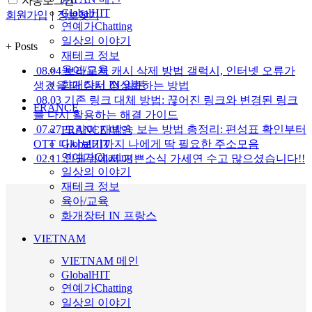
자동로그인
GlobalHIT
회원가입
|
정보찾기
연예가Chatting
일상의 이야기
+
Posts
재테크 정보
육아/교육
08.04
브라우저 캐시 삭제 방법 갤럭시, 인터넷 오류가
화개장터 IN 일본
생겼을 때 다시 정상화하는 방법
08.03
기존 링크 대체 방법: 끊어진 링크와 변경된 링크
FRANCE
를 다시 활용하는 해결 가이드
07.27
드라마 재방송 보는 방법 총정리: 편성표 확인부터
FRANCE 메인
OTT 다시보기까지 나에게 딱 필요한 주소모음
GlobalHIT
연예가Chatting
02.11
인권위에서 기쁜소식 가세연 수고 많으셨습니다!!
일상의 이야기
재테크 정보
육아/교육
화개장터 IN 프랑스
VIETNAM
VIETNAM 메인
GlobalHIT
연예가Chatting
일상의 이야기